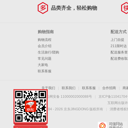
品类齐全，轻松购物
购物指南
配送方式
购物流程
上门自提
会员介绍
211限时达
生活旅行/团购
配送服务查
常见问题
配送费收取
大家电
联系客服
关于我们
|
联系我们
|
联系客服
|
合作招商
|
商
京公网安备 11000002000088号
|
京ICP备1104170
互联网出版许
Copyright © 2004 -
2026
京东JINGDONG 版权所有
|
消费者维权热
手机扫一扫，劲爆优
惠触手可得！