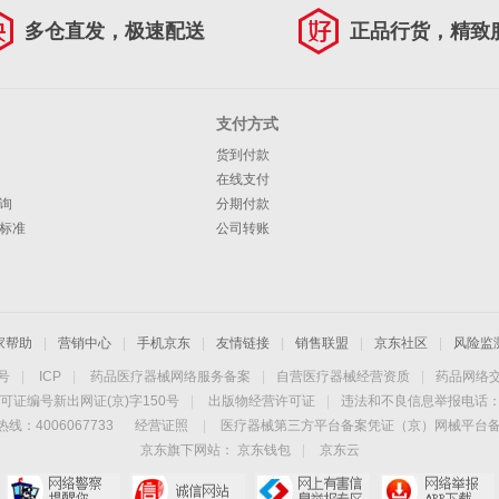
多仓直发，极速配送
正品行货，精致
支付方式
货到付款
在线支付
询
分期付款
标准
公司转账
家帮助
|
营销中心
|
手机京东
|
友情链接
|
销售联盟
|
京东社区
|
风险监
4号
|
ICP
|
药品医疗器械网络服务备案
|
自营医疗器械经营资质
|
药品网络
可证编号新出网证(京)字150号
|
出版物经营许可证
|
违法和不良信息举报电话：40
线：4006067733
经营证照
|
医疗器械第三方平台备案凭证（京）网械平台备字（
京东旗下网站：
京东钱包
|
京东云