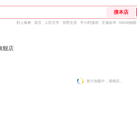
村上春树
莫言
人民文学
东野圭吾
半小时漫画
文城余华
bibi动物园
旗舰店
努力加载中，请稍后...