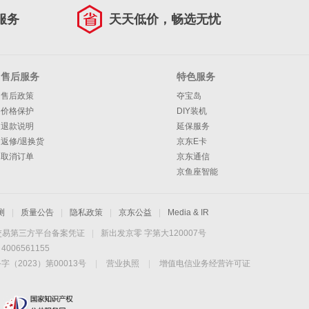
服务
天天低价，畅选无忧
售后服务
特色服务
售后政策
夺宝岛
价格保护
DIY装机
退款说明
延保服务
返修/退换货
京东E卡
取消订单
京东通信
京鱼座智能
测
|
质量公告
|
隐私政策
|
京东公益
|
Media & IR
交易第三方平台备案凭证
|
新出发京零 字第大120007号
06561155
2023）第00013号
|
营业执照
|
增值电信业务经营许可证